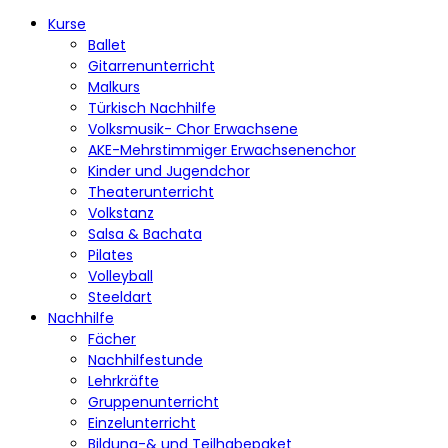
Kurse
Ballet
Gitarrenunterricht
Malkurs
Türkisch Nachhilfe
Volksmusik- Chor Erwachsene
AKE-Mehrstimmiger Erwachsenenchor
Kinder und Jugendchor
Theaterunterricht
Volkstanz
Salsa & Bachata
Pilates
Volleyball
Steeldart
Nachhilfe
Fächer
Nachhilfestunde
Lehrkräfte
Gruppenunterricht
Einzelunterricht
Bildung-& und Teilhabepaket