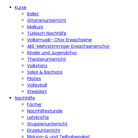
Kurse
Ballet
Gitarrenunterricht
Malkurs
Türkisch Nachhilfe
Volksmusik- Chor Erwachsene
AKE-Mehrstimmiger Erwachsenenchor
Kinder und Jugendchor
Theaterunterricht
Volkstanz
Salsa & Bachata
Pilates
Volleyball
Steeldart
Nachhilfe
Fächer
Nachhilfestunde
Lehrkräfte
Gruppenunterricht
Einzelunterricht
Bildung-& und Teilhabepaket