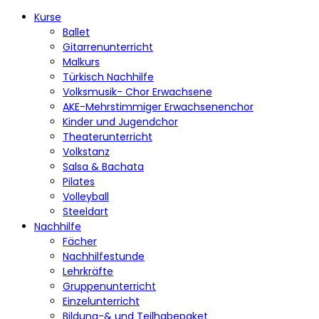
Kurse
Ballet
Gitarrenunterricht
Malkurs
Türkisch Nachhilfe
Volksmusik- Chor Erwachsene
AKE-Mehrstimmiger Erwachsenenchor
Kinder und Jugendchor
Theaterunterricht
Volkstanz
Salsa & Bachata
Pilates
Volleyball
Steeldart
Nachhilfe
Fächer
Nachhilfestunde
Lehrkräfte
Gruppenunterricht
Einzelunterricht
Bildung-& und Teilhabepaket